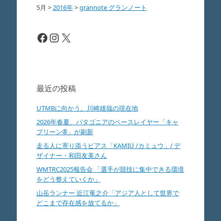
5月
>
2016年
>
grannote グランノート
Facebook
Instagram
X
最近の投稿
UTMBに向かう。川崎雄哉の現在地
2026年春夏、パタゴニアのベースレイヤー「キャ
プリーン®」が刷新
走る人に寄り添うピアス「KAMIÜ /カミュウ」/ デ
ザイナー・和田友美さん
WMTRC2025報告会 「選手が競技に集中できる環境
をどう整えていくか」
山岳ランナー 近江竜之介「アジア人として世界で
どこまで存在感を放てるか」