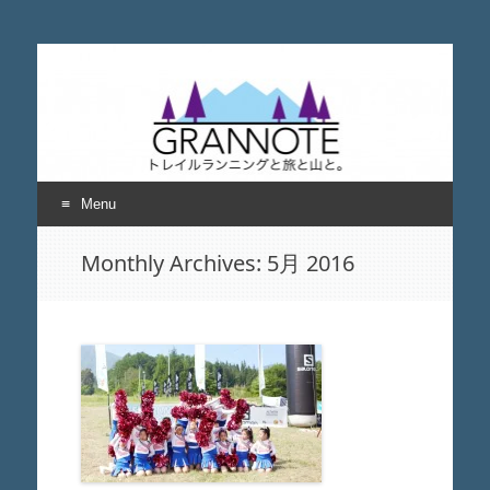
grannote グランノー
トレイルランニングと旅と山について考える
ト
Menu
Skip
Monthly Archives:
5月 2016
to
content