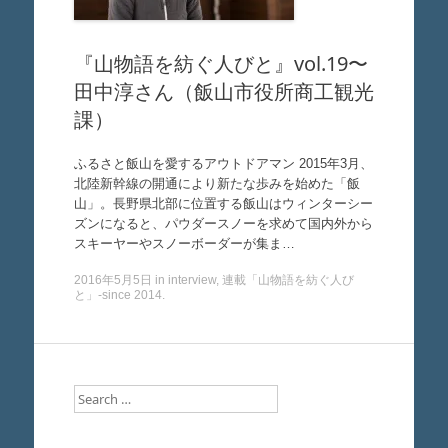
『山物語を紡ぐ人びと』vol.19〜
田中淳さん（飯山市役所商工観光
課）
ふるさと飯山を愛するアウトドアマン 2015年3月、
北陸新幹線の開通により新たな歩みを始めた「飯
山」。長野県北部に位置する飯山はウィンターシー
ズンになると、パウダースノーを求めて国内外から
スキーヤーやスノーボーダーが集ま…
2016年5月5日
in
interview
,
連載「山物語を紡ぐ人び
と」-since 2014
.
Search