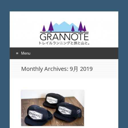
grannote グランノー
トレイルランニングと旅と山について考える
ト
Menu
Skip
Monthly Archives:
9月 2019
to
content