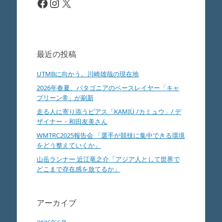
Facebook
Instagram
X
最近の投稿
UTMBに向かう。川崎雄哉の現在地
2026年春夏、パタゴニアのベースレイヤー「キャ
プリーン®」が刷新
走る人に寄り添うピアス「KAMIÜ /カミュウ」/ デ
ザイナー・和田友美さん
WMTRC2025報告会 「選手が競技に集中できる環境
をどう整えていくか」
山岳ランナー 近江竜之介「アジア人として世界で
どこまで存在感を放てるか」
アーカイブ