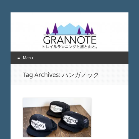
grannote グランノー
トレイルランニングと旅と山について考える
ト
Menu
Skip
Tag Archives:
ハンガノック
to
content