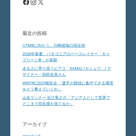
Facebook
Instagram
X
最近の投稿
UTMBに向かう。川崎雄哉の現在地
2026年春夏、パタゴニアのベースレイヤー「キャ
プリーン®」が刷新
走る人に寄り添うピアス「KAMIÜ /カミュウ」/ デ
ザイナー・和田友美さん
WMTRC2025報告会 「選手が競技に集中できる環境
をどう整えていくか」
山岳ランナー 近江竜之介「アジア人として世界で
どこまで存在感を放てるか」
アーカイブ