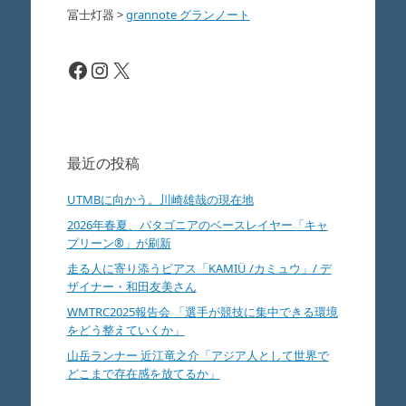
冨士灯器
>
grannote グランノート
Facebook
Instagram
X
最近の投稿
UTMBに向かう。川崎雄哉の現在地
2026年春夏、パタゴニアのベースレイヤー「キャ
プリーン®」が刷新
走る人に寄り添うピアス「KAMIÜ /カミュウ」/ デ
ザイナー・和田友美さん
WMTRC2025報告会 「選手が競技に集中できる環境
をどう整えていくか」
山岳ランナー 近江竜之介「アジア人として世界で
どこまで存在感を放てるか」