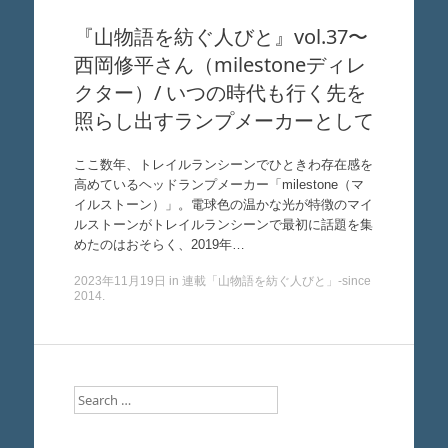
『山物語を紡ぐ人びと』vol.37〜
西岡修平さん（milestoneディレ
クター）/ いつの時代も行く先を
照らし出すランプメーカーとして
ここ数年、トレイルランシーンでひときわ存在感を
高めているヘッドランプメーカー「milestone（マ
イルストーン）」。電球色の温かな光が特徴のマイ
ルストーンがトレイルランシーンで最初に話題を集
めたのはおそらく、2019年…
2023年11月19日
in
連載「山物語を紡ぐ人びと」-since
2014
.
Search