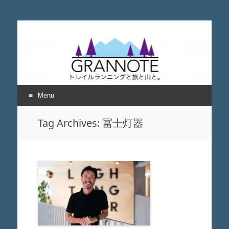
grannote グランノー
トレイルランニングと旅と山について考える
ト
Menu
Skip
Tag Archives:
冨士灯器
to
content