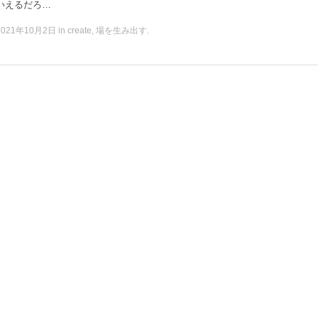
いえるだろ…
2021年10月2日
in
create
,
場を生み出す
.