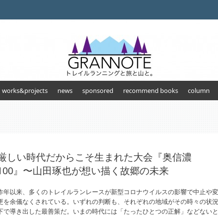
ランノート
える
works&projects
news
sponsored
recommend books
column
厳しい時代だからこそ生まれた大会『奥信濃
100』〜山田琢也が想い描く故郷の未来
昨年以来、多くのトレイルランレースが新型コロナウイルスの影響で中止や
更を余儀なくされている。いずれの判断も、それぞれの地域がその時々の状
下で導き出した最善策だ。いまの時代には「たったひとつの正解」などない