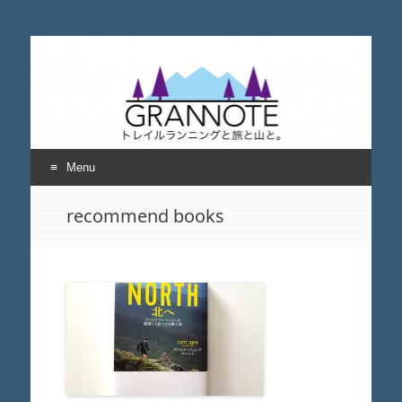
grannote グランノー
トレイルランニングと旅と山について考える
ト
Menu
Skip
recommend books
to
content