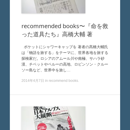
recommended books〜『命を救
った道具たち』高橋大輔 著
ポケットにシャワーキャップを 著者の髙橋大輔氏
は「物語を旅する」をテーマに、世界各地を旅する
探検家だ。ロシアのアムール川や南極、サハラ砂
漠、チベットやペルーの高地、ロビンソン・クルー
ソー島など、世界中を旅し…
2014年4月7日
in
recommend books
.