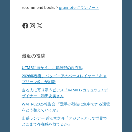
recommend books
>
grannote グランノート
Facebook
Instagram
X
最近の投稿
UTMBに向かう。川崎雄哉の現在地
2026年春夏、パタゴニアのベースレイヤー「キャ
プリーン®」が刷新
走る人に寄り添うピアス「KAMIÜ /カミュウ」/ デ
ザイナー・和田友美さん
WMTRC2025報告会 「選手が競技に集中できる環境
をどう整えていくか」
山岳ランナー 近江竜之介「アジア人として世界で
どこまで存在感を放てるか」