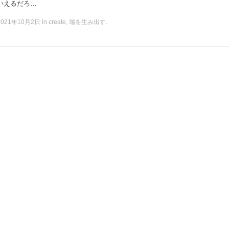
いえるだろ…
2021年10月2日
in
create
,
場を生み出す
.