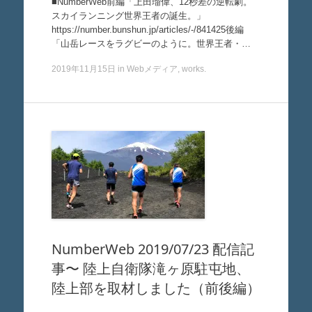
■NumberWeb前編「上田瑠偉、12秒差の逆転劇。
スカイランニング世界王者の誕生。」
https://number.bunshun.jp/articles/-/841425後編
「山岳レースをラグビーのように。世界王者・…
2019年11月15日
in
Webメディア
,
works
.
NumberWeb 2019/07/23 配信記
事〜 陸上自衛隊滝ヶ原駐屯地、
陸上部を取材しました（前後編）