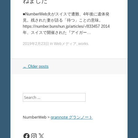
ねました
■NumberWeb夫がスイスで遭難、4年後に遺体発
見。残された妻が語る「待つ」ことの意味。
https://number.bunshun.jp/articles/-/833457 2014
年、スイスで開催された『アイガー…
2019年2月23日
in
Webメディア
,
works
.
Post
←
Older posts
navigation
Search
NumberWeb
>
grannote グランノート
Facebook
Instagram
X