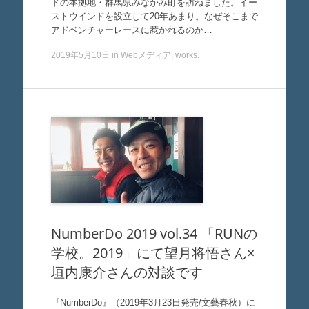
ドの本拠地・群馬県みなかみ町を訪ねました。イー
ストウインドを設立して20年あまり。なぜそこまで
アドベンチャーレースに惹かれるのか…
2019年5月10日
in
Webメディア
,
works
.
NumberDo 2019 vol.34 「RUNの
学校。2019」にて望月将悟さん×
垣内康介さんの対談です
『NumberDo』（2019年3月23日発売/文藝春秋）に