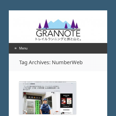
grannote グランノー
トレイルランニングと旅と山について考える
ト
Menu
Skip
Tag Archives:
NumberWeb
to
content