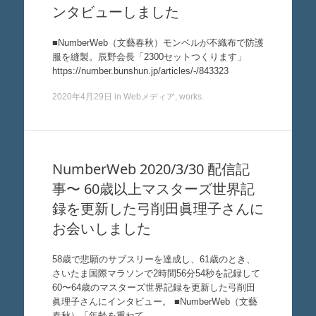
ンタビューしました
■NumberWeb（文藝春秋）モンベルが不織布で防護
服を縫製。辰野会長「2300セットつくります」
https://number.bunshun.jp/articles/-/843323
2020年4月29日
in
Webメディア
,
works
.
NumberWeb 2020/3/30 配信記
事〜 60歳以上マスターズ世界記
録を更新した弓削田眞理子さんに
お会いしました
58歳で悲願のサブスリーを達成し、61歳のとき、
さいたま国際マラソンで2時間56分54秒を記録して
60〜64歳のマスターズ世界記録を更新した弓削田
眞理子さんにインタビュー。 ■NumberWeb（文藝
春秋）「年齢を重ねて…