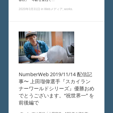
2020年3月31日
in
Webメディア
,
works
.
NumberWeb 2019/11/14 配信記
事〜 上田瑠偉選手『スカイラン
ナーワールドシリーズ』優勝おめ
でとうございます。“祝世界一” を
前後編で