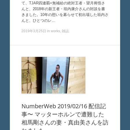
て、TJAR四連覇+無補給の絶対王者・望月将悟さ
んと、2018年の新王者・垣内康介さんの対談を書
きました。10年の想いを募らせて初出場した垣内さ
んと、ひとつのレ…
2019年3月25日
in
works
,
雑誌
.
NumberWeb 2019/02/16 配信記
事〜 マッターホルンで遭難した
相馬剛さんの妻・真由美さんを訪