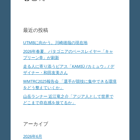
最近の投稿
UTMBに向かう。川崎雄哉の現在地
2026年春夏、パタゴニアのベースレイヤー「キャ
プリーン®」が刷新
走る人に寄り添うピアス「KAMIÜ /カミュウ」/ デ
ザイナー・和田友美さん
WMTRC2025報告会 「選手が競技に集中できる環境
をどう整えていくか」
山岳ランナー 近江竜之介「アジア人として世界で
どこまで存在感を放てるか」
アーカイブ
2026年6月