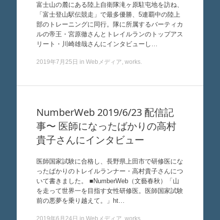
富士山の麓にある陸上自衛隊滝ヶ原駐屯地を訪ね、
「富士登山駅伝競走」で最多優勝、5連覇中の陸上
部のトレーニングに同行。隊に所属するバーティカ
ルの帝王・宮原徹さんとトレイルランのトップアス
リート・川崎雄哉さんにインタビューし…
2019年7月25日
in
Webメディア
,
works
.
NumberWeb 2019/6/23 配信記
事〜 医師になったばかりの高村
貴子さんにインタビュー
医師国家試験に合格し、長野県上田市で研修医にな
ったばかりのトレイルランナー・高村貴子さんにつ
いて書きました。 ■NumberWeb（文藝春秋）「山
を走って世界一を目指す女性研修医。医師国家試験
前の悪夢を乗り越えて。」ht…
2019年6月24日
in
Webメディア
,
works
.