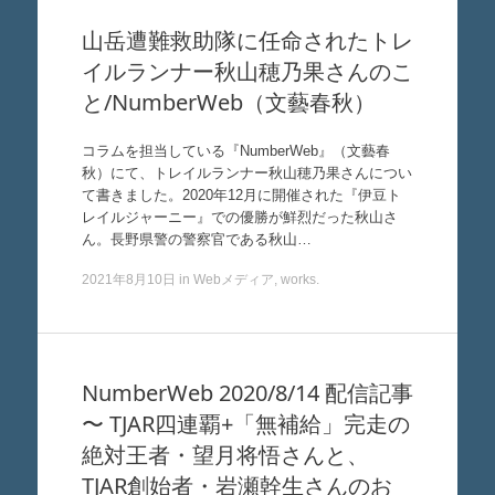
山岳遭難救助隊に任命されたトレ
イルランナー秋山穂乃果さんのこ
と/NumberWeb（文藝春秋）
コラムを担当している『NumberWeb』（文藝春
秋）にて、トレイルランナー秋山穂乃果さんについ
て書きました。2020年12月に開催された『伊豆ト
レイルジャーニー』での優勝が鮮烈だった秋山さ
ん。長野県警の警察官である秋山…
2021年8月10日
in
Webメディア
,
works
.
NumberWeb 2020/8/14 配信記事
〜 TJAR四連覇+「無補給」完走の
絶対王者・望月将悟さんと、
TJAR創始者・岩瀬幹生さんのお