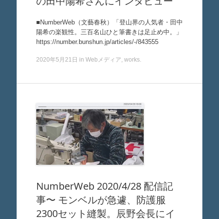
の田中陽希さんにインタビュー
■NumberWeb（文藝春秋）「登山界の人気者・田中
陽希の楽観性。三百名山ひと筆書きは足止め中。」
https://number.bunshun.jp/articles/-/843555
2020年5月21日
in
Webメディア
,
works
.
NumberWeb 2020/4/28 配信記
事〜 モンベルが急遽、防護服
2300セット縫製。辰野会長にイ