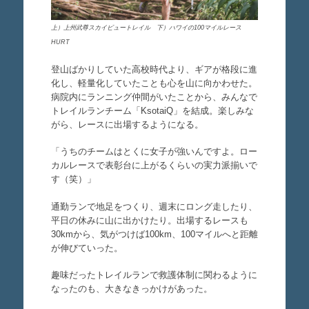
上）上州武尊スカイビュートレイル 下）ハワイの100マイルレース
HURT
登山ばかりしていた高校時代より、ギアが格段に進
化し、軽量化していたことも心を山に向かわせた。
病院内にランニング仲間がいたことから、みんなで
トレイルランチーム「KsotaiQ」を結成。楽しみな
がら、レースに出場するようになる。
「うちのチームはとくに女子が強いんですよ。ロー
カルレースで表彰台に上がるくらいの実力派揃いで
す（笑）」
通勤ランで地足をつくり、週末にロング走したり、
平日の休みに山に出かけたり。出場するレースも
30kmから、気がつけば100km、100マイルへと距離
が伸びていった。
趣味だったトレイルランで救護体制に関わるように
なったのも、大きなきっかけがあった。