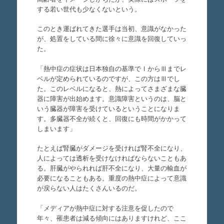
する若い世代も少なくないという。
このとき運ばれてきた選手は当初、意識がなかった
が、処置をしている間に徐々に意識を回復していっ
た。
「熱中症の症状は日本独自の基準でⅠからⅢまでレ
ベルが定められているのですが、この方はⅢでし
た。このレベルになると、熱によってさまざまな臓
器に障害が出始めます。意識障害というのは、脳と
いう臓器が障害を受けているということになりま
す。多臓器不全が続くと、回復にも時間がかかって
しまいます」
たとえば腎臓がダメージを受ければ腎不全になり、
人によっては透析を受けなければならないこともあ
る。肝臓がやられれば肝不全になり、大量の輸血が
必要になることもある。重度の熱中症によって意識
が戻らない人はたくさんいるのだ。
「メディアが熱中症に対する注意を促したので
年々、罹患者は減る傾向にはありますけれど、ここ