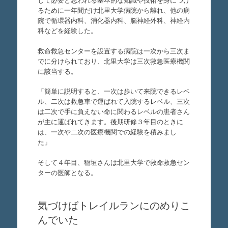
して必要と思われる基本的な知識や技術を身につけ
るために一年間だけ北里大学病院から離れ、他の病
院で循環器内科、消化器内科、脳神経外科、神経内
科などを経験した。
救命救急センターを設置する病院は一次から三次ま
でに分けられており、北里大学は三次救急医療機関
に該当する。
「簡単に説明すると、一次は歩いて来院できるレベ
ル、二次は救急車で運ばれて入院するレベル、三次
は二次で手に負えない命に関わるレベルの患者さん
が主に運ばれてきます。後期研修３年目のときに
は、一次や二次の医療機関での経験を積みまし
た」
そして４年目、稲垣さんは北里大学で救命救急セン
ターの医師となる。
気づけばトレイルランにのめりこ
んでいた