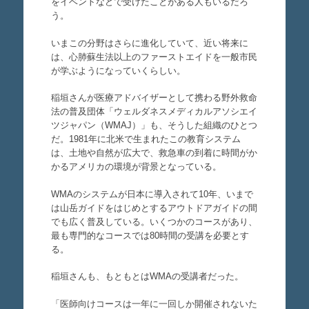
をイベントなどで受けたことがある人もいるだろ
う。
いまこの分野はさらに進化していて、近い将来に
は、心肺蘇生法以上のファーストエイドを一般市民
が学ぶようになっていくらしい。
稲垣さんが医療アドバイザーとして携わる野外救命
法の普及団体「ウェルダネスメディカルアソシエイ
ツジャパン（WMAJ）」も、そうした組織のひとつ
だ。1981年に北米で生まれたこの教育システム
は、土地や自然が広大で、救急車の到着に時間がか
かるアメリカの環境が背景となっている。
WMAのシステムが日本に導入されて10年、いまで
は山岳ガイドをはじめとするアウトドアガイドの間
でも広く普及している。いくつかのコースがあり、
最も専門的なコースでは80時間の受講を必要とす
る。
稲垣さんも、もともとはWMAの受講者だった。
「医師向けコースは一年に一回しか開催されないた