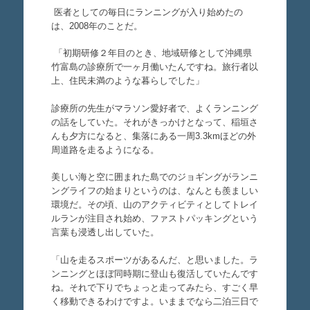
医者としての毎日にランニングが入り始めたの
は、2008年のことだ。
「初期研修２年目のとき、地域研修として沖縄県
竹富島の診療所で一ヶ月働いたんですね。旅行者以
上、住民未満のような暮らしでした」
診療所の先生がマラソン愛好者で、よくランニング
の話をしていた。それがきっかけとなって、稲垣さ
んも夕方になると、集落にある一周3.3kmほどの外
周道路を走るようになる。
美しい海と空に囲まれた島でのジョギングがランニ
ングライフの始まりというのは、なんとも羨ましい
環境だ。その頃、山のアクティビティとしてトレイ
ルランが注目され始め、ファストパッキングという
言葉も浸透し出していた。
「山を走るスポーツがあるんだ、と思いました。ラ
ンニングとほぼ同時期に登山も復活していたんです
ね。それで下りでちょっと走ってみたら、すごく早
く移動できるわけですよ。いままでなら二泊三日で