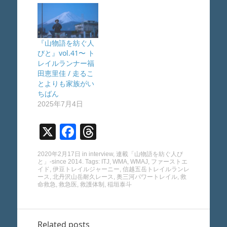
『山物語を紡ぐ人
びと』vol.41〜 ト
レイルランナー福
田恵里佳 / 走るこ
とよりも家族がい
ちばん
2025年7月4日
X
F
T
a
hr
2020年2月17日
in
interview
,
連載「山物語を紡ぐ人び
c
e
と」-since 2014
. Tags:
ITJ
,
WMA
,
WMAJ
,
ファーストエ
イド
,
伊豆トレイルジャーニー
,
信越五岳トレイルランレ
e
a
ース
,
北丹沢山岳耐久レース
,
奥三河パワートレイル
,
救
命救急
,
救急医
,
救護体制
,
稲垣泰斗
b
d
o
s
Related posts