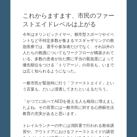
これからますます、市民のファー
ストエイドレベルは上がる
今年はオリンピックイヤー。都市型スポーツやイベ
ントなど不特定多数が集まるマスギャザリングの救
急医療では、選手や参加者だけでなく、それ以外の
人たちの救護についてもワークフローが構築されて
いる。多数の患者が出た際に手当の緊急度によって
優先順位をつける「トリアージ」の存在も、いまで
は広く知られるようになった。
一般市民が緊急時に行う「ファーストエイド」とい
う言葉も、だいぶ浸透してきたといえるだろう。
「かつてに比べてAEDを使える人も格段に増えまし
たよね。その背景には一般市民に対する心肺蘇生法
教育の充実があると思います」
トレイルランナーの中には消防署で行われる救命講
習や、アウトドアにおけるファーストエイドの講習