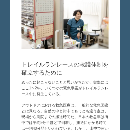
トレイルランレースの救護体制を
確立するために
めったに起こらないことと思いがちだが、実際には
ここ1〜2年、いくつかの緊急事案がトレイルランレ
ース中に発生している。
アウトドアにおける救急医療は、一般的な救急医療
とは異なる。自然の中と街中でもっとも違う点は、
現場から病院までの搬送時間だ。日本の救急車は街
中では平均8分半ほどで到着し、搬送にかかる時間
は平均40分弱といわれている。しかし、山中で何か