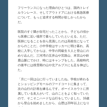
フリーランスになった理由のひとつは、国内トレイ
ルランレース、そしてアウトドアにおける救急医療
について、もっと追求する時間が欲しかったから
だ。
医院のすぐ隣が自宅だったことから、子どもの頃か
ら医療に近い場所で暮らしていたといえる。ただ、
医師になることを自ら意識したのは高校生になって
からのことだ。小中学校はサッカーに明け暮れ、高
校に入学してからは、中学の同級生５人と登山にの
めり込んだ。三河湾の五井山や宮路山、本宮山や鈴
鹿山脈にでかけ、時にはキャンプをした。高校時代
の後半には残雪期の山や北アルプスにも足を伸ばし
た。
「月に一回は山に行っていましたね。学校が終わる
とショッピングモールのフードコートに集まって、
次の山行の計画を練るんです。ボーイスカウトに所
属している友人がいて、山のことをよく知っていた
ので、そこそこハードな山行をしていました。16歳
から登山を始めましたから、山歴は20年以上になり