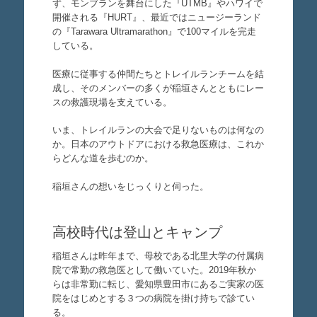
ず、モンブランを舞台にした『UTMB』やハワイで
開催される『HURT』、最近ではニュージーランド
の『Tarawara Ultramarathon』で100マイルを完走
している。
医療に従事する仲間たちとトレイルランチームを結
成し、そのメンバーの多くが稲垣さんとともにレー
スの救護現場を支えている。
いま、トレイルランの大会で足りないものは何なの
か。日本のアウトドアにおける救急医療は、これか
らどんな道を歩むのか。
稲垣さんの想いをじっくりと伺った。
高校時代は登山とキャンプ
稲垣さんは昨年まで、母校である北里大学の付属病
院で常勤の救急医として働いていた。2019年秋か
らは非常勤に転じ、愛知県豊田市にあるご実家の医
院をはじめとする３つの病院を掛け持ちで診てい
る。