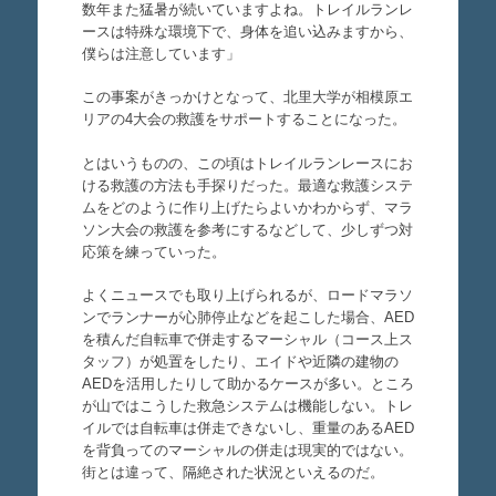
数年また猛暑が続いていますよね。トレイルランレ
ースは特殊な環境下で、身体を追い込みますから、
僕らは注意しています」
この事案がきっかけとなって、北里大学が相模原エ
リアの4大会の救護をサポートすることになった。
とはいうものの、この頃はトレイルランレースにお
ける救護の方法も手探りだった。最適な救護システ
ムをどのように作り上げたらよいかわからず、マラ
ソン大会の救護を参考にするなどして、少しずつ対
応策を練っていった。
よくニュースでも取り上げられるが、ロードマラソ
ンでランナーが心肺停止などを起こした場合、AED
を積んだ自転車で併走するマーシャル（コース上ス
タッフ）が処置をしたり、エイドや近隣の建物の
AEDを活用したりして助かるケースが多い。ところ
が山ではこうした救急システムは機能しない。トレ
イルでは自転車は併走できないし、重量のあるAED
を背負ってのマーシャルの併走は現実的ではない。
街とは違って、隔絶された状況といえるのだ。