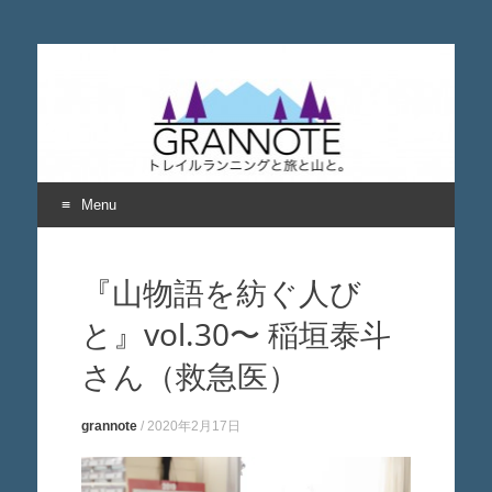
grannote グランノー
トレイルランニングと旅と山について考える
ト
Menu
Skip
to
『山物語を紡ぐ人び
content
と』vol.30〜 稲垣泰斗
さん（救急医）
grannote
/
2020年2月17日