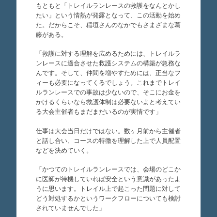
もともと「トレイルランレースの救護をなんとかし
たい」という情熱が発露となって、この活動を始め
た。だからこそ、稲垣さんのなかでもさまざまな葛
藤がある。
「救護に対する理解を広めるためには、トレイルラ
ンレースに適合させた救護システムの構築が急務な
んです。そして、仲間を増やすためには、正当なフ
ィーも必要になってくるでしょう。これまでトレイ
ルランレースでの事故は少ないので、そこにお金を
かけるくらいなら救護体制は必要ないよと考えてい
る大会主催者もまだまだいるのが実情です」
仕事は大会当日だけではない。数ヶ月前から主催者
と話し合い、コースの特徴を理解した上で人員配置
などを決めていく。
「かつてのトレイルランレースでは、会場のどこか
に医師が待機していれば安全という意識があったよ
うに思います。トレイル上で起こった問題に対して
どう対処するかというワークフローについても検討
されていませんでした」