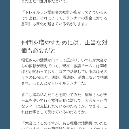
まだまだ日進月歩だという。
「トレイルラン愛好者の裾野が広がってきているん
ですよね。それによって、ランナーの安全に対する
意識にも変化が起きている気がします」
仲間を増やすためには、正当な対
価も必要だと
稲垣さんの活動が口コミで広がり、いつしか大会か
らの依頼が増えていく。現在、救護チームには30名
ほどが関わっており、コアで活動しているのはその
うちの15名ほど。医師、看護師、消防士などで構成
され、ほとんどがトレイルランナーだ。
すこし踏み込んだことを聞いてみた。稲垣さんがチ
ームを率いて行う救護活動に対して、大会から正当
なフィーは支払われているのだろうか。つまり、こ
れは仕事として受けているのだろうか。
「大会によるのですが、ある程度の活動費はいただ
いています。ただ費用対効果としては、マイナスと