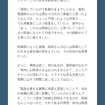
ッチャーでその患者を処置室に運んだ。
「遅刻していたので私服のままでしたから、最初、
看護師さんたちは僕をその方のご家族だと思ったよ
うなんです。ちょっと戸惑ったような空気で……。
でも准教授と二人で処置をしていたら、途中から
『あっ、この人は医師なんだ』と気づいてくれて。
まだ医者になりたての頃ですから、その経験がとて
も強く心に残りました」
研修医になった途端、稲垣さんの心には医師として
の大きな責任感が芽生えていた。その矢先の出来事
だった。
さらに、偶然は続く。別のある日、新幹線のなかで
「車内にお医者さまはおられませんか？」というア
ナウンスが流れてくる。ドラマでは見る光景だが、
実際にはそう頻繁に起こることではない。
「緊急を要する事態に何度も直面したことで、自分
の深層心理に深く影響していったのだと思うんで
す。こういう状況で的確な対処をできるのが、医師
なんじゃないかと。それである日突然、自分は救急