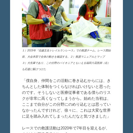
１）2019年『信越五岳トレイルランレース』での救護チーム。レース開始
前、大会本部で全体の動きを確認する。２）救護マニュアルとマップ
３）大先輩であり、この分野のパイオニアともいえる福田六花医師（右）
も応援に駆けつけた
「僕自身、仲間をこの活動に巻き込むからには、き
ちんとした体制をつくらなければいけないと思った
のです。そうしないと医療従事者である僕らのリス
クが非常に高くなってしまうから。始めた当初は、
ここまで自分がこの分野にのめり込むとは思ってい
なかったんですけれど、徐々に、これは大変な世界
に足を踏み入れてしまったんだなと気づきました」
レースでの救護活動は2020年で7年目を迎えるが、