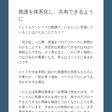
救護を体系化し、共有できるよう
に
トレイルランレースの救護で、いまとくに意識して
いることはどんなことだろう？
「何か起こった際、現場までのアプローチに時間が
かかることです。決定的な処置ができるのはやはり
病院なんですね。そう考えると、いかに早く病院へ
つなげるかが重要になる。答えはコース上にあるわ
けです」
エイドや大会本部に設けた救護所の充実ももちろん
大事だが、一刻を争う場合、コース上でなにができ
るかがカギを握る。
「たとえば医療従事者を一定間隔で併走させる、マ
ーシャルに医療スキルを持たせる、車でのアプロー
チをどうするか導線を確保しておくなどにとても気
を遣っています。大会からの依頼があったら、まず
事前準備としてやるべきことを洗い出していきま