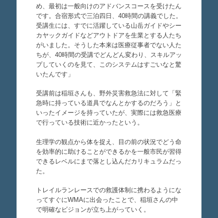
め、最初は一般向けのアドバンスコースを受けたん
です。合宿形式で三泊四日、40時間の講義でした。
受講生には、すでに活躍している山岳ガイドやシー
カヤックガイドなどアウトドアを生業とする人たち
がいました。そうした本来は医療従事者でない人た
ちが、40時間の受講でどんどん変わり、スキルアッ
プしていくのを見て、このシステムはすごいなと驚
いたんです」
受講前は稲垣さんも、野外災害救急法に対して「緊
急時に持っている道具でなんとかするのだろう」と
いったイメージを持っていたが、実際には救急医療
で行っている技術に近かったという。
生理学の観点から体を捉え、目の前の状況でどう命
を効率的に助けることができるかを一般市民が習得
できるレベルにまで落とし込んだカリキュラムだっ
た。
トレイルランレースでの救護体制に携わるようにな
ってすぐにWMAに出会ったことで、稲垣さんの中
で明確なビジョンが立ち上がっていく。