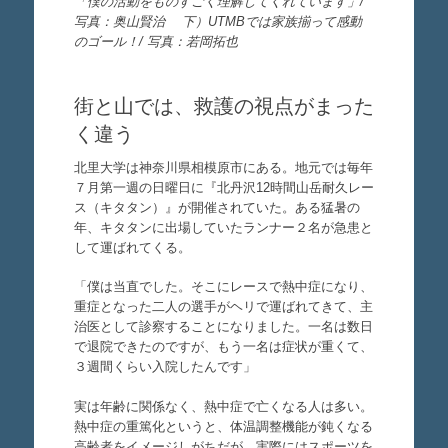
「僕の活動をものすごく理解してくれています」/
写真：奥山賢治 下）UTMBでは家族揃って感動
のゴール！/ 写真：若岡拓也
街と山では、救護の視点がまった
く違う
北里大学は神奈川県相模原市にある。地元では毎年
７月第一週の日曜日に『北丹沢12時間山岳耐久レー
ス（キタタン）』が開催されていた。ある猛暑の
年、キタタンに出場していたランナー２名が急患と
して運ばれてくる。
「僕は当直でした。そこにレースで熱中症になり、
重症となった二人の選手がヘリで運ばれてきて、主
治医として診察することになりました。一名は数日
で退院できたのですが、もう一名は症状が重くて、
３週間くらい入院したんです」
実は年齢に関係なく、熱中症で亡くなる人は多い。
熱中症の重篤化というと、体温調整機能が鈍くなる
高齢者をイメージしがちだが、実際にはスポーツを