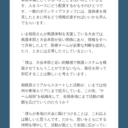
す。人をコースにどう配置するかもそのひとつで
す。一般のボランティアスタッフには、急病者を発
見したときに何をどう情報伝達すればいいかも学ん
でもらいます」
いま稲垣さんが救護体制を支援している大会では、
救護本部と大会本部が近い関係にあり、情報をすべ
て共有した上で、医療チームが必要な判断を提供し
たり、ときには主導したりしているという。
「僕は、大会本部と近い距離感で救護システムを構
築させてもらうことができないなら、責任を持って
対応することは難しいと考えています」
相模原エリアからスタートした活動が、いまでは信
州や東海エリアにまで拡大している。この先、“チ
ーム稲垣”を組織化して、全国各地にまで活動の範
囲を広げていくのだろうか？
「僕らが各地の大会に駆けつけることは、これ以上
は難しいと思うんです。だから、想いをともにする
仲間を増やして、活動が面として全国に広がってい