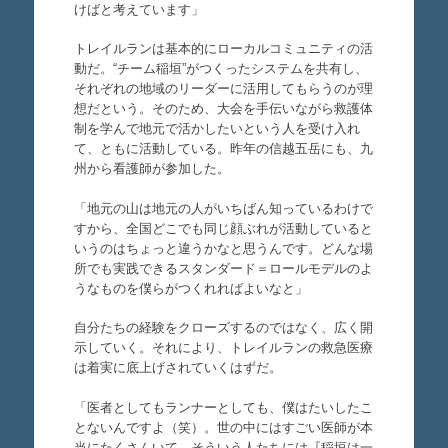
けばと考えています」
トレイルランは基本的にローカルコミュニティの活
動だ。“チーム稲垣”がつくったシステムを共有し、
それぞれの地域のリーダーに活用してもらうのが理
想だという。そのため、大会を手伝いながら救護体
制を学んで地元で活かしたいという人を受け入れ
て、ともに活動している。昨年の信越五岳にも、九
州から看護師が参加した。
「地元の山は地元の人がいちばん知っているわけで
すから、全国どこでも同じ顔ぶれが活動していると
いうのはちょっと違うかなと思うんです。どんな場
所でも実践できるスタンダード＝ロールモデルのよ
うなものを僕らがつくれればよいなと」
自分たちの経験をクローズするのではなく、広く開
示していく。それにより、トレイルランの救急医療
は着実に底上げされていくはずだ。
「医者としてもランナーとしても、僕はたいしたこ
とないんですよ（笑）。世の中にはすごい医師が本
当にたくさんいて、そういう人たちには『稲垣は一