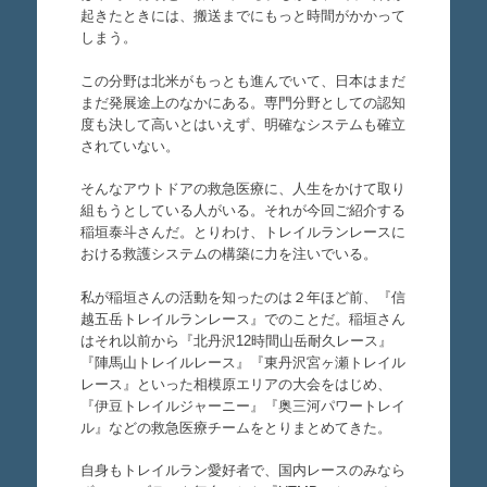
起きたときには、搬送までにもっと時間がかかって
しまう。
この分野は北米がもっとも進んでいて、日本はまだ
まだ発展途上のなかにある。専門分野としての認知
度も決して高いとはいえず、明確なシステムも確立
されていない。
そんなアウトドアの救急医療に、人生をかけて取り
組もうとしている人がいる。それが今回ご紹介する
稲垣泰斗さんだ。とりわけ、トレイルランレースに
おける救護システムの構築に力を注いでいる。
私が稲垣さんの活動を知ったのは２年ほど前、『信
越五岳トレイルランレース』でのことだ。稲垣さん
はそれ以前から『北丹沢12時間山岳耐久レース』
『陣馬山トレイルレース』『東丹沢宮ヶ瀬トレイル
レース』といった相模原エリアの大会をはじめ、
『伊豆トレイルジャーニー』『奥三河パワートレイ
ル』などの救急医療チームをとりまとめてきた。
自身もトレイルラン愛好者で、国内レースのみなら