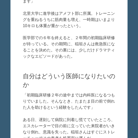
ます」
北里大学に進学後はアメフト部に所属。トレーニン
グを重ねるうちに筋肉量も増え、一時期はいまより
10キロも体重が重かったという。
医学部での６年を終えると、２年間の初期臨床研修
が待っている。その期間に、稲垣さんは救急医にな
ることを決めた。その裏には、少しだけドラマティ
ックなエピソードがあった。
自分はどういう医師になりたいの
か
「初期臨床研修２年の途中までは内科医になるつも
りでいました。そんなとき、たまたま目の前で倒れ
た人を助けるという経験をしたんです」
ある日、遅刻して病院に到着し慌てていたところ、
エスカレーターで目の前に立っていた来院者がいき
なり倒れ、意識を失った。稲垣さんはすぐにストレ