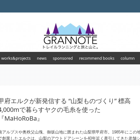
ランノート
える
works&projects
news
sponsored
recommend books
column
甲府エルクが新発信する “山梨ものづくり” 標高
4,000mで暮らすヤクの毛糸を使った
『MaHoRoBa』
南アルプスや奥秩父山塊、御坂山地に囲まれた山梨県甲府市。1985年にこの
で創業したエルクは、山梨のアウトドアシーンを40年近く牽引してきた老舗