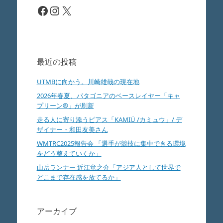
Facebook
Instagram
X
最近の投稿
UTMBに向かう。川崎雄哉の現在地
2026年春夏、パタゴニアのベースレイヤー「キャ
プリーン®」が刷新
走る人に寄り添うピアス「KAMIÜ /カミュウ」/ デ
ザイナー・和田友美さん
WMTRC2025報告会 「選手が競技に集中できる環境
をどう整えていくか」
山岳ランナー 近江竜之介「アジア人として世界で
どこまで存在感を放てるか」
アーカイブ