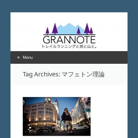
grannote グランノー
トレイルランニングと旅と山について考える
ト
Menu
Skip
Tag Archives:
マフェトン理論
to
content