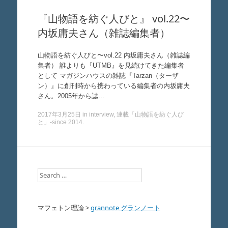
『山物語を紡ぐ人びと』 vol.22〜
内坂庸夫さん（雑誌編集者）
山物語を紡ぐ人びと〜vol.22 内坂庸夫さん（雑誌編
集者） 誰よりも『UTMB』を見続けてきた編集者
として マガジンハウスの雑誌『Tarzan（ターザ
ン）』に創刊時から携わっている編集者の内坂庸夫
さん。2005年から誌…
2017年3月25日
in
interview
,
連載「山物語を紡ぐ人び
と」-since 2014
.
Search
マフェトン理論
>
grannote グランノート